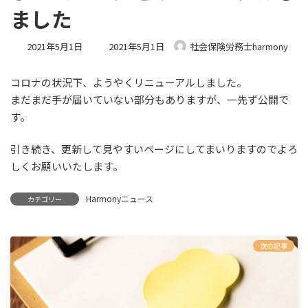
ました
最
2021年5月1日
2021年5月1日
社会保険労務士harmony
終
更
コロナの状況下、ようやくリニューアルしました。
新
日
まだまだ手が届いていない部分もありますが、一先ず公開で
時
す。
:
引き続き、更新して見やすいページにしてまいりますのでよろ
しくお願いいたします。
Harmonyニュース
カテゴリー
次の記事