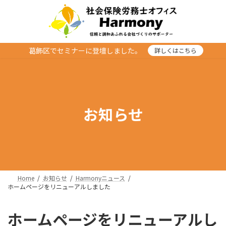
コ
ナ
ン
ビ
テ
ゲ
ン
ー
ツ
シ
葛飾区でセミナーに登壇しました。
詳しくはこちら
へ
ョ
ス
ン
キ
に
ッ
移
プ
動
お知らせ
Home
お知らせ
Harmonyニュース
ホームページをリニューアルしました
ホームページをリニューアルし